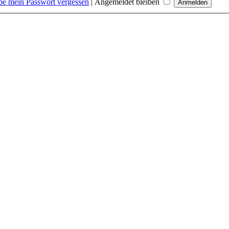
be mein Passwort vergessen
|
Angemeldet bleiben